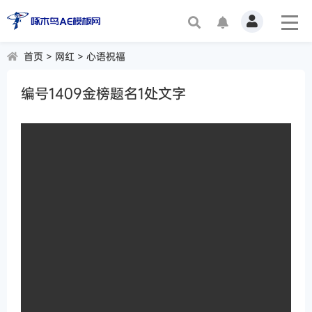
首页
网红
首页
>
网红
>
心语祝福
爱情
编号1409金榜题名1处文字
商务
生日
节日