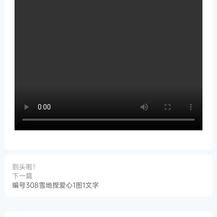
到头啦！
下一篇
编号308雪地捏爱心1图1文字